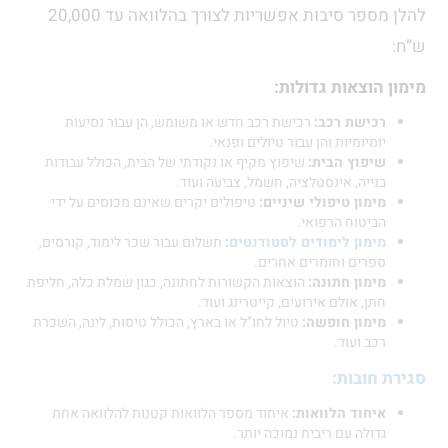
להלן מספר סיבות אפשריות לצורך בהלוואה עד 20,000
ש”ח:
מימון הוצאות גדולות:
רכישת רכב:
רכישת רכב חדש או משומש, הן עבור נסיעות
יומיומיות והן עבור טיולים ופנאי.
שיפוץ הבית:
שיפוץ מקיף או נקודתי של הבית, הכולל עבודות
בנייה, אינסטלציה, חשמל, צביעה ועוד.
מימון טיפולי שיניים:
טיפולים יקרים שאינם מכוסים על ידי
הביטוח הרפואי.
מימון לימודים לסטודנטים
:
תשלום עבור שכר לימוד, קורסים,
ספרים וחומרים אחרים.
מימון חתונה:
הוצאות הקשורות לחתונה, כגון שמלת כלה, חליפת
חתן, אולם אירועים, קייטרינג ועוד.
מימון חופשה:
טיול לחו”ל או בארץ, הכולל טיסות, לינה, השכרת
רכב ועוד.
סגירת חובות:
איחוד הלוואות:
איחוד מספר הלוואות קטנות להלוואה אחת
גדולה עם ריבית נמוכה יותר.