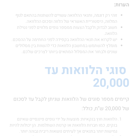
הערות:
זוהי רק דוגמה, ותנאי ההלוואה עשויים להשתנות בהתאם לגוף
המלווה, היסטוריית האשראי של הלווה וסכום ההלוואה.
חשוב לבדוק ולקבל הצעות ממספר גופים מלווים לפני נטילת
הלוואה.
יש לקרוא את תנאי ההלוואה בקפידה לפני החתימה על ההסכם.
מומלץ להשתמש במחשבון הלוואות כדי להשוות בין מסלולים
שונים ולבחור את המסלול המתאים ביותר לצרכים שלכם.
סוגי הלוואות עד
20,000
קיימים מספר סוגים של הלוואות שניתן לקבל עד לסכום
של 20,000 ש”ח, כולל:
הלוואות חוץ בנקאיות: מוצעות על ידי גופים פיננסיים שאינם
בנקים, כמו חברות הלוואות או קרנות השתלמות. הן יכולות להיות
גמישות יותר בתנאים אך לעיתים נושאות ריבית גבוהה יותר.