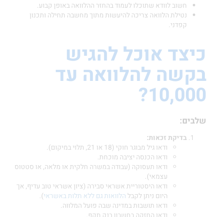
חשוב לוודא שתוכלו לעמוד בהחזר ההלוואה באופן קבוע.
נטילת הלוואה צריכה להיעשות מתוך מחשבה תחילה ותכנון
קפדני.
צד אוכל להגיש
שה להלוואה עד
10,0
:
בדיקת זכאות:
ודאו גיל מבוגר חוקי (18 או 21, תלוי במיקום).
ודאו הכנסה יציבה מוכחת.
ודאו תעסוקה (עבודה במשרה חלקית או מלאה, או סטטוס
עצמאי).
ודאו היסטוריית אשראי סבירה (ציון אשראי טוב עדיף, אך
היום ניתן לקבל
הלוואות גם ללא תלות באשראי
).
ודאו תושבות במדינה שבה פועל המלווה.
ודאו החזקה בחשבון בנק תקף.