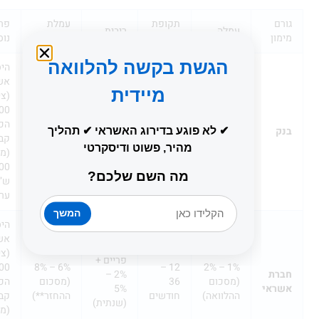
תקופת
עמלת
פרמטרים
עמלה
ריבית
ן
החזר
פיגור
נוספים
הגשת בקשה להלוואה
היסטוריית
אשראי
מיידית
(ציון מעל
0.5% –
פריים +
800),
5% – 7%
12 –
1.5%
1% –
הכנסה
60
(מסכום
✔ לא פוגע בדירוג האשראי ✔ תהליך
(מסכום
4%
קבועה
חודשים
ההחזר**)
מהיר, פשוט ודיסקרטי
ההלוואה)
(שנתית)
(מעל
5,000
מה השם שלכם?
ש”ח),
ערבים
המשך
היסטוריית
אשראי
(ציון מעל
פריים +
700),
6% – 8%
12 –
1% – 2%
ת
2% –
(מסכום
36
(מסכום
הכנסה
אי
5%
ההלוואה)
חודשים
ההחזר**)
קבועה
(שנתית)
(מעל