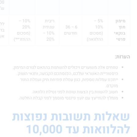
4,000
ש”ח)
ן
5% –
ריבית
10% –
ללא
10%
6 – 36
שנתית
20%
בדיקת
אי
(מסכום
חודשים
10% –
(מסכום
אשראי
י
ההלוואה)
20%
ההחזר**)
:
טווחים אלה משוערים ויכולים להשתנות בהתאם לגורם המימון,
היסטוריית האשראי שלכם, הכנסתכם הקבועה, ותנאי השוק.
ייתכנו עמלות נוספות, כגון עמלת פתיחת תיק ועמלת החזר
מוקדם.
חשוב להשוות בין הצעות שונות לפני נטילת הלוואה.
מומלץ להתייעץ עם יועץ פיננסי מוסמך לפני קבלת החלטה.
לות תשובות נפוצות
ואות עד 10,000