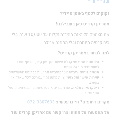
ם לכסף באופן מיידי?
ן קרדיט כאן בשבילכם!
אנו מציעים הלוואות מהירות וקלות עד 10,000 ש”ח, בלי
רטיה מיותרת ובלי המתנה ארוכה.
בחור באמריקן קרדיט?
הלוואות מהירות:
קבלת אישור תוך זמן קצר, והכסף יועבר
לחשבונכם תוך 24 שעות.
תנאים נוחים:
ריביות אטרקטיביות וגמישות בפריסת התשלומים.
שירות אישי ומקצועי:
צוות מיומן זמין עבורכם לכל שאלה או
בקשה.
דיסקרטיות מלאה:
אנו מכבדים את פרטיותכם ומבטיחים טיפול
סודי ומקצועי.
 דחופים? חייגו עכשיו:
072-3307633
פשרו על פחות! צרו קשר עם אמריקן קרדיט עוד