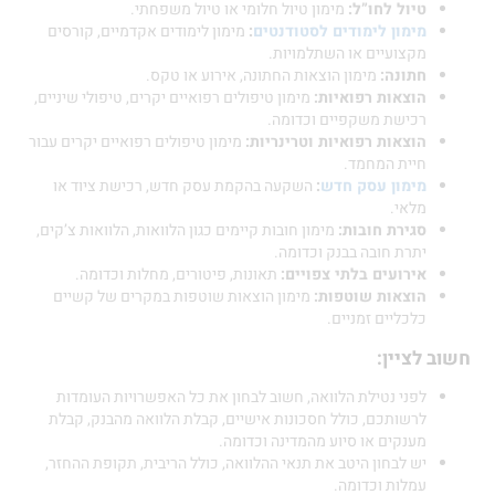
טיול לחו”ל:
מימון טיול חלומי או טיול משפחתי.
מימון לימודים לסטודנטים
:
מימון לימודים אקדמיים, קורסים
מקצועיים או השתלמויות.
חתונה:
מימון הוצאות החתונה, אירוע או טקס.
הוצאות רפואיות:
מימון טיפולים רפואיים יקרים, טיפולי שיניים,
רכישת משקפיים וכדומה.
הוצאות רפואיות וטרינריות:
מימון טיפולים רפואיים יקרים עבור
חיית המחמד.
מימון עסק חדש
:
השקעה בהקמת עסק חדש, רכישת ציוד או
מלאי.
סגירת חובות:
מימון חובות קיימים כגון הלוואות, הלוואות צ’קים,
יתרת חובה בבנק וכדומה.
אירועים בלתי צפויים:
תאונות, פיטורים, מחלות וכדומה.
הוצאות שוטפות:
מימון הוצאות שוטפות במקרים של קשיים
כלכליים זמניים.
לציין:
לפני נטילת הלוואה, חשוב לבחון את כל האפשרויות העומדות
לרשותכם, כולל חסכונות אישיים, קבלת הלוואה מהבנק, קבלת
מענקים או סיוע מהמדינה וכדומה.
יש לבחון היטב את תנאי ההלוואה, כולל הריבית, תקופת ההחזר,
עמלות וכדומה.