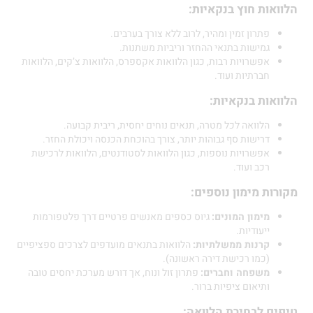
ות חוץ בנקאיות:
פתרון זמין ומהיר, לרוב ללא צורך בערבים.
גמישות בתנאי ההחזר וריביות משתנות.
אפשרויות רבות, כגון הלוואות אקספרס, הלוואות צ’קים, הלוואות
חברתיות ועוד.
ות בנקאיות:
הלוואה לכל מטרה, תנאים נוחים יחסית, ריבית קבועה.
דרישות סף גבוהות יותר, צורך בהוכחת הכנסה ויכולת החזר.
אפשרויות נוספות, כגון הלוואות לסטודנטים, הלוואות לרכישת
רכב ועוד.
ת מימון נוספים:
מימון המונים:
גיוס כספים מאנשים פרטיים דרך פלטפורמות
ייעודיות.
קרנות ממשלתיות:
הלוואות בתנאים מועדפים לצרכים ספציפיים
(כמו רכישת דירה ראשונה).
משפחה וחברים:
פתרון זול ונוח, אך דורש מערכת יחסים טובה
ותיאום ציפיות ברור.
 לבחירת הלוואה: