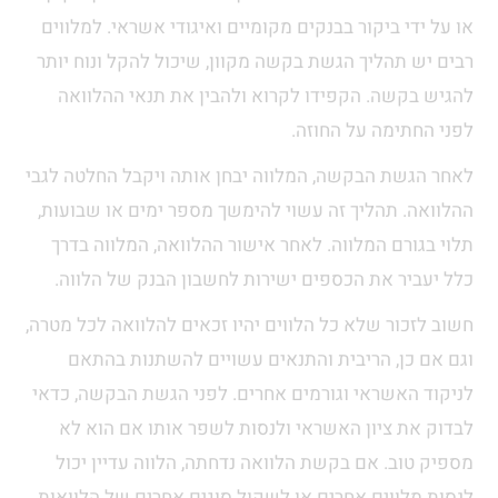
או על ידי ביקור בבנקים מקומיים ואיגודי אשראי. למלווים
רבים יש תהליך הגשת בקשה מקוון, שיכול להקל ונוח יותר
להגיש בקשה. הקפידו לקרוא ולהבין את תנאי ההלוואה
לפני החתימה על החוזה.
לאחר הגשת הבקשה, המלווה יבחן אותה ויקבל החלטה לגבי
ההלוואה. תהליך זה עשוי להימשך מספר ימים או שבועות,
תלוי בגורם המלווה. לאחר אישור ההלוואה, המלווה בדרך
כלל יעביר את הכספים ישירות לחשבון הבנק של הלווה.
חשוב לזכור שלא כל הלווים יהיו זכאים להלוואה לכל מטרה,
וגם אם כן, הריבית והתנאים עשויים להשתנות בהתאם
לניקוד האשראי וגורמים אחרים. לפני הגשת הבקשה, כדאי
לבדוק את ציון האשראי ולנסות לשפר אותו אם הוא לא
מספיק טוב. אם בקשת הלוואה נדחתה, הלווה עדיין יכול
לנסות מלווים אחרים או לשקול סוגים אחרים של הלוואות