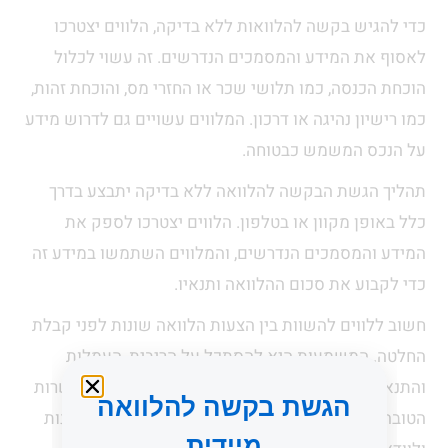
כדי להגיש בקשה להלוואות ללא בדיקה, הלווים יצטרכו
לאסוף את המידע והמסמכים הנדרשים. זה עשוי לכלול
הוכחת הכנסה, כמו תלושי שכר או החזרי מס, והוכחת זהות,
כמו רישיון נהיגה או דרכון. המלווים עשויים גם לדרוש מידע
על הנכס המשמש כבטוחה.
תהליך הגשת הבקשה להלוואה ללא בדיקה יתבצע בדרך
כלל באופן מקוון או בטלפון. הלווים יצטרכו לספק את
המידע והמסמכים הנדרשים, והמלווים השתמשו במידע זה
כדי לקבוע את סכום ההלוואה ותנאיו.
חשוב ללווים להשוות בין הצעות הלוואה שונות לפני קבלת
החלטה. המשמעות היא להסתכל על הריבית, העמלות
והתנאים של כל הלוואה, ולהחליט איזו מהן היא האפשרות
הגשת בקשה להלוואה
הטובה ביותר. כמו כן, מומלץ לקרוא את האותיות הקטנות
מיידית